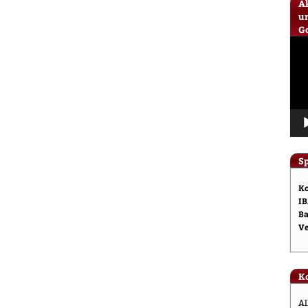
A
u
Go
Vid
Pla
S
Ko
IB
Ba
V
K
Al