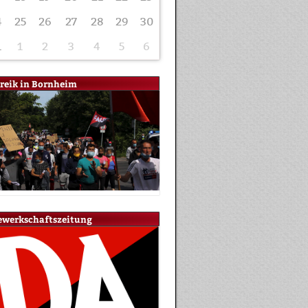
4
25
26
27
28
29
30
1
1
2
3
4
5
6
treik in Bornheim
ewerkschaftszeitung