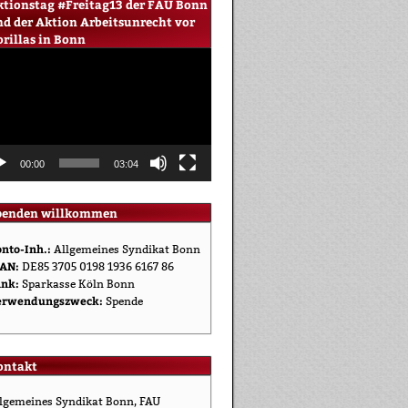
ktionstag #Freitag13 der FAU Bonn
nd der Aktion Arbeitsunrecht vor
rillas in Bonn
eo-
yer
00:00
03:04
penden willkommen
nto-Inh.:
Allgemeines Syndikat Bonn
AN:
DE85 3705 0198 1936 6167 86
nk:
Sparkasse Köln Bonn
erwendungszweck:
Spende
ontakt
lgemeines Syndikat Bonn, FAU