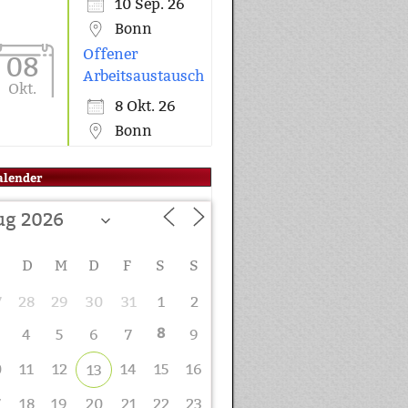
10 Sep. 26
Bonn
Offener
08
Arbeitsaustausch
Okt.
8 Okt. 26
Bonn
alender
M
D
M
D
F
S
S
7
28
29
30
31
1
2
8
4
5
6
7
9
0
11
12
14
15
16
13
7
18
19
20
21
22
23