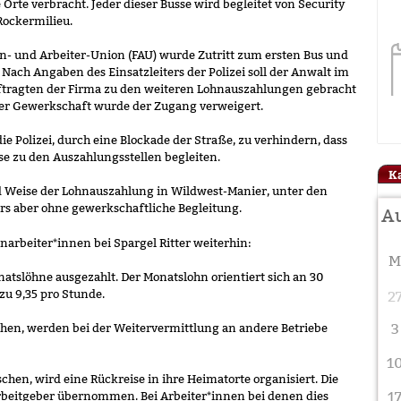
Orte verbracht. Jeder dieser Busse wird begleitet von Security
Rockermilieu.
n- und Arbeiter-Union (FAU) wurde Zutritt zum ersten Bus und
Nach Angaben des Einsatzleiters der Polizei soll der Anwalt im
ragten der Firma zu den weiteren Lohnauszahlungen gebracht
er Gewerkschaft wurde der Zugang verweigert.
ie Polizei, durch eine Blockade der Straße, zu verhindern, dass
e zu den Auszahlungsstellen begleiten.
K
nd Weise der Lohnauszahlung in Wildwest-Manier, unter den
s aber ohne gewerkschaftliche Begleitung.
narbeiter*innen bei Spargel Ritter weiterhin:
atslöhne ausgezahlt. Der Monatslohn orientiert sich an 30
zu 9,35 pro Stunde.
2
schen, werden bei der Weitervermittlung an andere Betriebe
3
1
schen, wird eine Rückreise in ihre Heimatorte organisiert. Die
beitgeber übernommen. Bei Arbeiter*innen bei denen dies
1