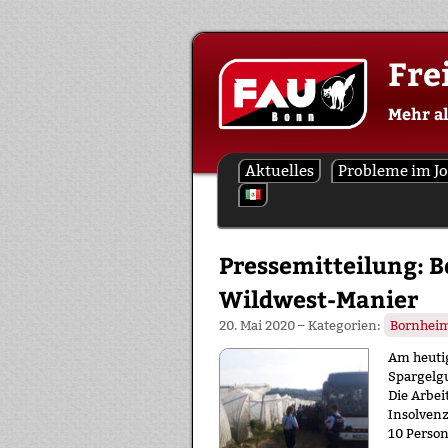
Skip
Fre
to
content
Mehr a
Aktuelles
Probleme im J
Pressemitteilung: 
Wildwest-Manier
20. Mai 2020
– Kategorien:
Bornhei
Am heutig
Spargelgu
Die Arbei
Insolvenz
10 Person