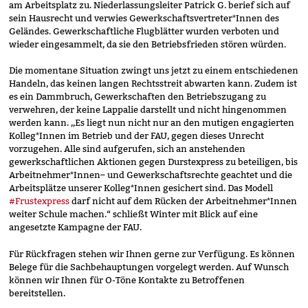
am Arbeitsplatz zu. Niederlassungsleiter Patrick G. berief sich auf
sein Hausrecht und verwies Gewerkschaftsvertreter*Innen des
Geländes. Gewerkschaftliche Flugblätter wurden verboten und
wieder eingesammelt, da sie den Betriebsfrieden stören würden.
Die momentane Situation zwingt uns jetzt zu einem entschiedenen
Handeln, das keinen langen Rechtsstreit abwarten kann. Zudem ist
es ein Dammbruch, Gewerkschaften den Betriebszugang zu
verwehren, der keine Lappalie darstellt und nicht hingenommen
werden kann. ,,Es liegt nun nicht nur an den mutigen engagierten
Kolleg*Innen im Betrieb und der FAU, gegen dieses Unrecht
vorzugehen. Alle sind aufgerufen, sich an anstehenden
gewerkschaftlichen Aktionen gegen Durstexpress zu beteiligen, bis
Arbeitnehmer*Innen– und Gewerkschaftsrechte geachtet und die
Arbeitsplätze unserer Kolleg*Innen gesichert sind. Das Modell
#Frustexpress
darf nicht auf dem Rücken der Arbeitnehmer*Innen
weiter Schule machen.“ schließt Winter mit Blick auf eine
angesetzte Kampagne der FAU.
Für Rückfragen stehen wir Ihnen gerne zur Verfügung. Es können
Belege für die Sachbehauptungen vorgelegt werden. Auf Wunsch
können wir Ihnen für O-Töne Kontakte zu Betroffenen
bereitstellen.