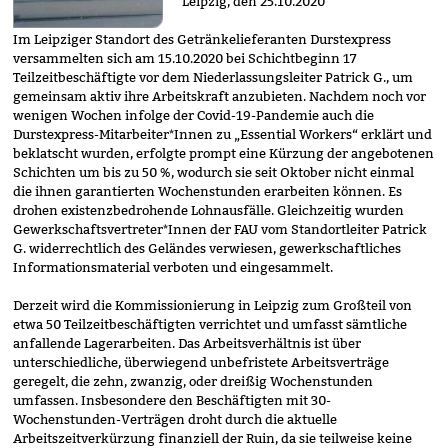
Leipzig, den 25.10.2020
Im Leipziger Standort des Getränkelieferanten Durstexpress
versammelten sich am 15.10.2020 bei Schichtbeginn 17
Teilzeitbeschäftigte vor dem Niederlassungsleiter Patrick G., um
gemeinsam aktiv ihre Arbeitskraft anzubieten. Nachdem noch vor
wenigen Wochen infolge der Covid-19-Pandemie auch die
Durstexpress-Mitarbeiter*Innen zu „Essential Workers“ erklärt und
beklatscht wurden, erfolgte prompt eine Kürzung der angebotenen
Schichten um bis zu 50 %, wodurch sie seit Oktober nicht einmal
die ihnen garantierten Wochenstunden erarbeiten können. Es
drohen existenzbedrohende Lohnausfälle. Gleichzeitig wurden
Gewerkschaftsvertreter*Innen der FAU vom Standortleiter Patrick
G. widerrechtlich des Geländes verwiesen, gewerkschaftliches
Informationsmaterial verboten und eingesammelt.
Derzeit wird die Kommissionierung in Leipzig zum Großteil von
etwa 50 Teilzeitbeschäftigten verrichtet und umfasst sämtliche
anfallende Lagerarbeiten. Das Arbeitsverhältnis ist über
unterschiedliche, überwiegend unbefristete Arbeitsverträge
geregelt, die zehn, zwanzig, oder dreißig Wochenstunden
umfassen. Insbesondere den Beschäftigten mit 30-
Wochenstunden-Verträgen droht durch die aktuelle
Arbeitszeitverkürzung finanziell der Ruin, da sie teilweise keine