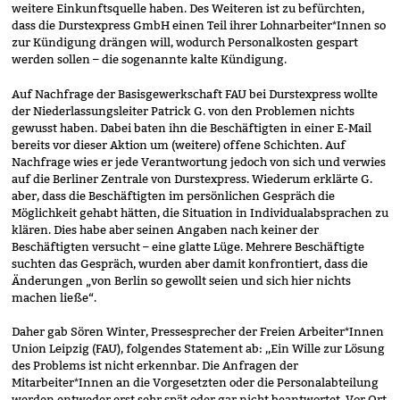
weitere Einkunftsquelle haben. Des Weiteren ist zu befürchten,
dass die Durstexpress GmbH einen Teil ihrer Lohnarbeiter*Innen so
zur Kündigung drängen will, wodurch Personalkosten gespart
werden sollen – die sogenannte kalte Kündigung.
Auf Nachfrage der Basisgewerkschaft FAU bei Durstexpress wollte
der Niederlassungsleiter Patrick G. von den Problemen nichts
gewusst haben. Dabei baten ihn die Beschäftigten in einer E-Mail
bereits vor dieser Aktion um (weitere) offene Schichten. Auf
Nachfrage wies er jede Verantwortung jedoch von sich und verwies
auf die Berliner Zentrale von Durstexpress. Wiederum erklärte G.
aber, dass die Beschäftigten im persönlichen Gespräch die
Möglichkeit gehabt hätten, die Situation in Individualabsprachen zu
klären. Dies habe aber seinen Angaben nach keiner der
Beschäftigten versucht – eine glatte Lüge. Mehrere Beschäftigte
suchten das Gespräch, wurden aber damit konfrontiert, dass die
Änderungen „von Berlin so gewollt seien und sich hier nichts
machen ließe“.
Daher gab Sören Winter, Pressesprecher der Freien Arbeiter*Innen
Union Leipzig (FAU), folgendes Statement ab: ,,Ein Wille zur Lösung
des Problems ist nicht erkennbar. Die Anfragen der
Mitarbeiter*Innen an die Vorgesetzten oder die Personalabteilung
werden entweder erst sehr spät oder gar nicht beantwortet. Vor Ort