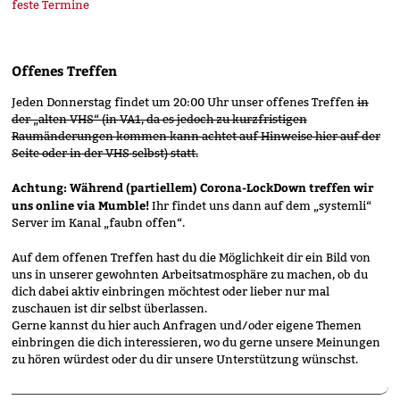
feste Termine
Offenes Treffen
Jeden Donnerstag findet um 20:00 Uhr unser offenes Treffen
in
der „alten VHS“ (in VA1, da es jedoch zu kurzfristigen
Raumänderungen kommen kann achtet auf Hinweise hier auf der
Seite oder in der VHS selbst) statt.
Achtung: Während (partiellem) Corona-LockDown treffen wir
uns online via Mumble!
Ihr findet uns dann auf dem „systemli“
Server im Kanal „faubn offen“.
Auf dem offenen Treffen hast du die Möglichkeit dir ein Bild von
uns in unserer gewohnten Arbeitsatmosphäre zu machen, ob du
dich dabei aktiv einbringen möchtest oder lieber nur mal
zuschauen ist dir selbst überlassen.
Gerne kannst du hier auch Anfragen und/oder eigene Themen
einbringen die dich interessieren, wo du gerne unsere Meinungen
zu hören würdest oder du dir unsere Unterstützung wünschst.