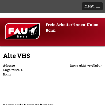
Menü
Skip
Freie Arbeiter*innen-Union
to
Bonn
content
Alte VHS
Adresse
Karte nicht verfügbar
Engeltalstr. 4
Bonn
Kommende Veranstaltungen